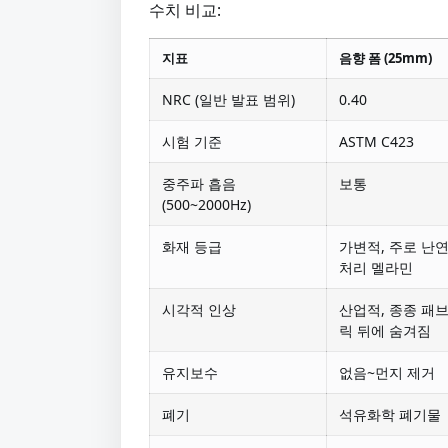
수치 비교:
지표
음향 폼 (25mm)
NRC (일반 발표 범위)
0.40
시험 기준
ASTM C423
중주파 흡음
보통
(500~2000Hz)
화재 등급
가변적, 주로 난
처리 멜라민
시각적 인상
산업적, 종종 패
릭 뒤에 숨겨짐
유지보수
없음~먼지 제거
폐기
석유화학 폐기물