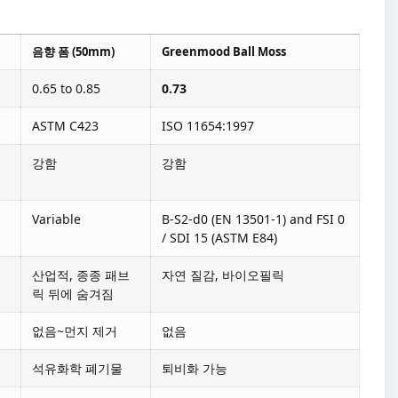
음향 폼 (50mm)
Greenmood Ball Moss
0.65 to 0.85
0.73
ASTM C423
ISO 11654:1997
강함
강함
연
Variable
B-S2-d0 (EN 13501-1) and FSI 0
/ SDI 15 (ASTM E84)
브
산업적, 종종 패브
자연 질감, 바이오필릭
릭 뒤에 숨겨짐
없음~먼지 제거
없음
석유화학 폐기물
퇴비화 가능