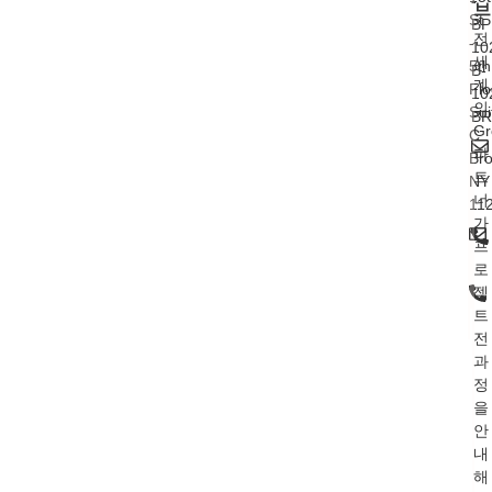
-
브
St.
BP
전
-
10
세
5th
B-
계
Flo
10
의
Sui
BR
Gr
C
파
Bro
트
NY
너
11
가
프
로
젝
트
전
과
정
을
안
내
해