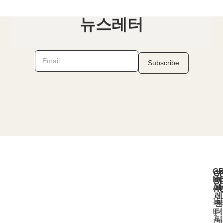
뉴스레터
G
G
N
리
B
A
프
H
레
15
At
젠
E.
터
1
티
15t