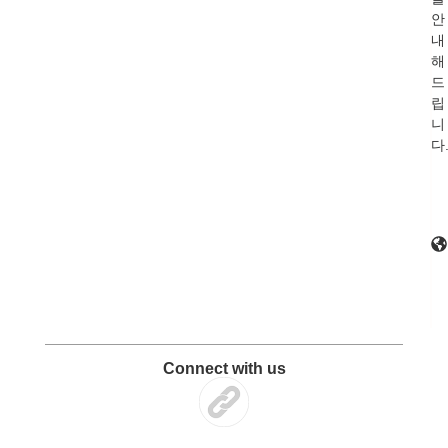
안
내
해
드
립
니
다
Connect with us