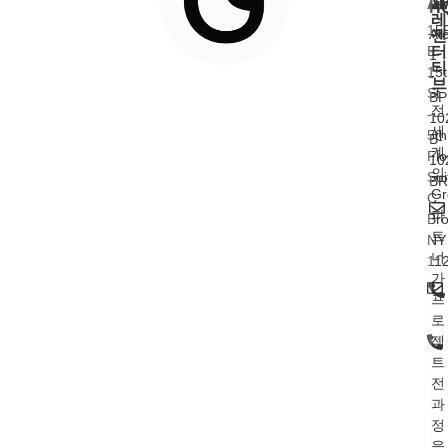
A
프
H
레
15
At
젠
E.
터
1
티
15t
-
브
St.
BP
전
-
10
세
5th
B-
계
Flo
10
의
Sui
BR
Gr
C
파
Bro
트
NY
너
11
가
프
로
젝
트
전
과
정
을